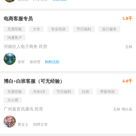
电商客服专员
5-8千
无需经验
大专
专业培训
节日福利
设计服务
沟通客户
河南狂人电子商务 民营
玉林
张军
张经理
刚刚活跃
博白+白班客服（可无经验）
4-8千
无需经验
月休4天
节日福利
白班
带薪培训
大小周
广州嘉音讯通讯 民营
玉林·博白县
黄女士
招聘主管