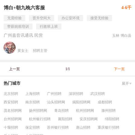
博白+朝九晚六客服
4-6千
无需经验
晋升空间大
办公室环境
接受无经验
带薪岗前培训
行政班上班
广州嘉音讯通讯 民营
玉林·博白县
黄女士
招聘主管
上一页
1/1
下一页
热门城市
展开
北京招聘
上海招聘
广州招聘
深圳招聘
武汉招聘
西安招聘
南京招聘
汕头招聘网
揭阳招聘网
成都招聘
茂名招聘网
扬州招聘网
青岛招聘
杭州招聘网
滁州招聘
台州招聘网
杭州银行招聘
襄阳招聘
安庆招聘网
绵阳招聘
十堰招聘
保定招聘
苏州银行招聘
唐山招聘
重庆银行招聘