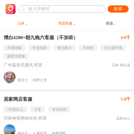
搜索
玉林
美团客服
筛选
博白4200+朝九晚六客服（不加班）
4-6千
无需经验
专业培训
朝九晚六
不加班
办公室环境
接受无经验
广州嘉音讯通讯 民营
玉林·博白县
黄女士
招聘主管
居家网店客服
5-8千
1年及以上
大专
专业培训
河南神笔网络科技 民营
远程办公
饶先生
人事经理
当前活跃