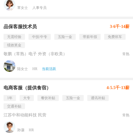
覃女士
人事专员
品保客服技术员
3-6千·14薪
无需经验
中技/中专
五险一金
带薪年假
免费班车
绩效奖金
敬鹏（常熟）电子 外资（非欧美）
常熟
陆女士
HR
当前活跃
电商客服（提供食宿）
4-5.5千·13薪
1年
大专
餐饮补贴
五险一金
通讯补贴
交通补贴
江苏中和动能科技 民营
常熟
孙灏
HR