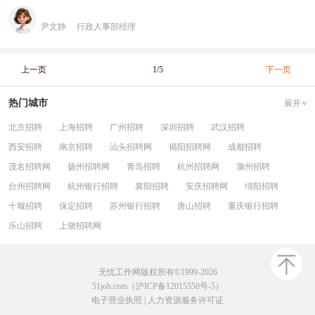
尹文静
行政人事部经理
上一页
1/5
下一页
热门城市
展开
北京招聘
上海招聘
广州招聘
深圳招聘
武汉招聘
西安招聘
南京招聘
汕头招聘网
揭阳招聘网
成都招聘
茂名招聘网
扬州招聘网
青岛招聘
杭州招聘网
滁州招聘
台州招聘网
杭州银行招聘
襄阳招聘
安庆招聘网
绵阳招聘
十堰招聘
保定招聘
苏州银行招聘
唐山招聘
重庆银行招聘
乐山招聘
上饶招聘网
无忧工作网版权所有©1999-2026
51job.com（沪ICP备12015550号-5）
电子营业执照
|
人力资源服务许可证