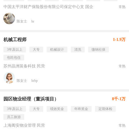
中国太平洋财产保险股份有限公司保定中心支 国企
常熟
陈女士
hr
机械工程师
1-1.9万
3年及以上
大专
机械设计
清洗
缴纳社保
包吃包住
苏州晶洲装备科技 民营
常熟
陈女士
hrbp
园区物业经理（董浜项目）
8千-1万
3年及以上
大专
绩效奖金
年终奖金
定期体检
员工旅游
上海阖安物业管理 民营
常熟