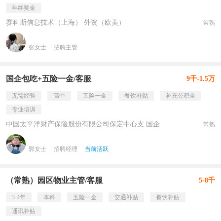
年终奖金
赛科斯信息技术（上海） 外资（欧美）
常熟
张女士
招聘主管
国企包吃+五险一金/客服
9千-1.5万
无需经验
高中
五险一金
餐饮补贴
补充公积金
专业培训
中国太平洋财产保险股份有限公司保定中心支 国企
常熟
郭女士
招聘经理
当前活跃
（常熟）园区物业主管/客服
5-8千
3-4年
本科
五险一金
交通补贴
餐饮补贴
通讯补贴