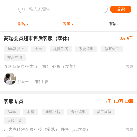
搜索
常熟
客服
筛选
高端会员超市售后客服（双休）
3.6-6千
1年及以上
大专
提供住宿
系统培训
做五休二
带薪年假
赛科斯信息技术（上海） 外资（欧美）
常熟
张女士
招聘主管
客服专员
7千-1.3万·13薪
3-4年
本科
通讯补贴
专业培训
员工旅游
五险一金
吉达克精密金属科技（常熟） 外资（非欧美）
常熟