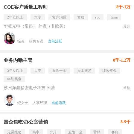
CQE客户质量工程师
8千-1万
2年及以上
大专
客户沟通
客服
spc
fmea
华凌光电（常熟） 外资（非欧美）
苏州
徐英
招聘专员
当前活跃
业务内勤主管
8千-1.2万
5年及以上
大专
五险一金
员工旅游
绩效奖金
年终奖金
苏州海鑫精密电子科技 民营
常熟
纪女士
人事经理
当前活跃
国企包吃/办公室营销
8-9千
无需经验
高中
汽车
五险一金
营销
客服