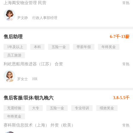
上海阖安物业管理 民营
常熟
尹文静
行政人事部经理
售后助理
6-7千·13薪
1年及以上
本科
五险一金
带薪年假
年终奖金
员工旅游
利屹恩船用推进器（江苏） 合资
常熟
罗女士
HR
售后客服/双休/朝九晚六
3.8-5.5千
无需经验
大专
五险一金
专业培训
绩效奖金
年终奖金
赛科斯信息技术（上海） 外资（欧美）
常熟