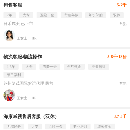
销售客服
5-7千
2年
大专
五险一金
带薪年假
加班补贴
双休
日禾戎美 已上市
常熟
王女士
HR
物流客服/物流操作
5-8千·13薪
1-3年
大专
五险一金
年终奖金
专业培训
节日福利
苏州复茂国际货运代理 民营
常熟
王女士
HR
海康威视售后客服（双休）
3.7-5千
无需经验
大专
五险一金
专业培训
绩效奖金