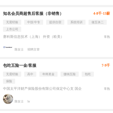
知名会员商超售后客服（非销售）
4-8千·13薪
无需经验
中技/中专
提供住宿
系统培训
做五休二
上市公司
赛科斯信息技术（上海） 外资（欧美）
常熟
陈女士
招聘主管
包吃五险一金/客服
7-9千
无需经验
高中
年终奖金
缴纳五险
包吃
保险
中国太平洋财产保险股份有限公司保定中心支 国企
常熟
陈女士
hr