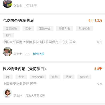
张女士
招聘主管
包吃国企/汽车售后
8千-1.2万
无需经验
高中
五险一金
带薪年假
年终奖金
包吃
中国太平洋财产保险股份有限公司保定中心支 国企
苏州
陈女士
HR
刚刚活跃
园区物业内勤（天尚项目）
5-8千
1年
大专
物业内勤
出纳
客服
健身房
上海阖安物业管理 民营
常熟
尹文静
行政人事部经理