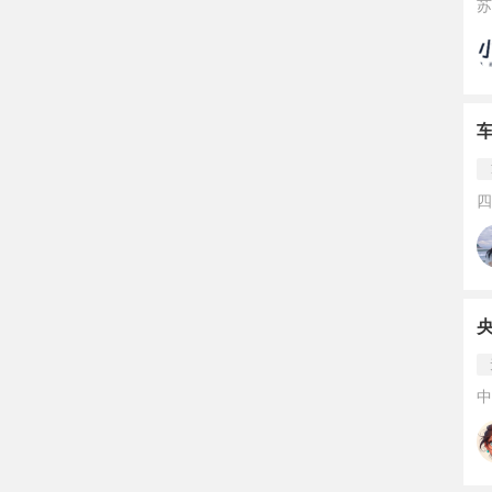
苏
四
中