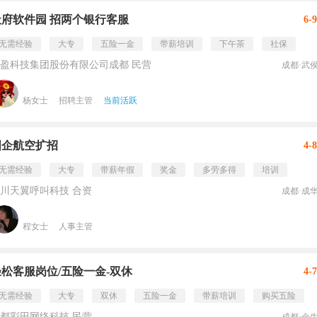
天府软件园 招两个银行客服
6-
无需经验
大专
五险一金
带薪培训
下午茶
社保
盈科技集团股份有限公司成都 民营
成都·武
杨女士
招聘主管
当前活跃
国企航空扩招
4-
无需经验
大专
带薪年假
奖金
多劳多得
培训
川天翼呼叫科技 合资
成都·成
程女士
人事主管
轻松客服岗位/五险一金-双休
4-
无需经验
大专
双休
五险一金
带薪培训
购买五险
都彩田网络科技 民营