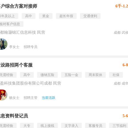
客户综合方案对接师
6千-1.
1年及以上
高中
奖金
超长年假
交通便利
核对客户信息
都翰灏锦汇信息科技 民营
成都·武
李女士
招聘专员
建设路招两个客服
6-
无需经验
高中
缴纳五险
五险一金
周末双休
社保
盈科技集团股份有限公司成都 民营
成都·成
杨女士
招聘主管
当前活跃
信息资料登记员
5-
无需经验
大专
线上接线
文字录入
客服专员
三节福利