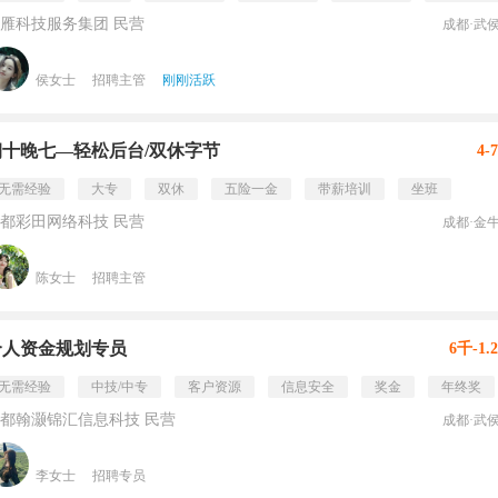
雁科技服务集团 民营
成都·武
侯女士
招聘主管
刚刚活跃
朝十晚七—轻松后台/双休字节
4-
无需经验
大专
双休
五险一金
带薪培训
坐班
都彩田网络科技 民营
成都·金
陈女士
招聘主管
个人资金规划专员
6千-1.
无需经验
中技/中专
客户资源
信息安全
奖金
年终奖
都翰灏锦汇信息科技 民营
成都·武
李女士
招聘专员