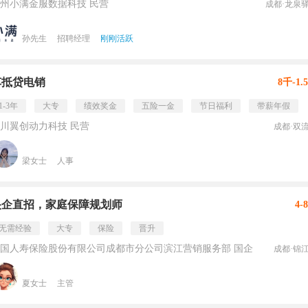
州小满金服数据科技 民营
成都·龙泉
孙先生
招聘经理
刚刚活跃
车抵贷电销
8千-1.
1-3年
大专
绩效奖金
五险一金
节日福利
带薪年假
川翼创动力科技 民营
成都·双
梁女士
人事
央企直招，家庭保障规划师
4-
无需经验
大专
保险
晋升
国人寿保险股份有限公司成都市分公司滨江营销服务部 国企
成都·锦
夏女士
主管