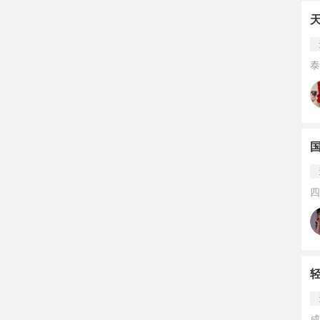
泰
四
成