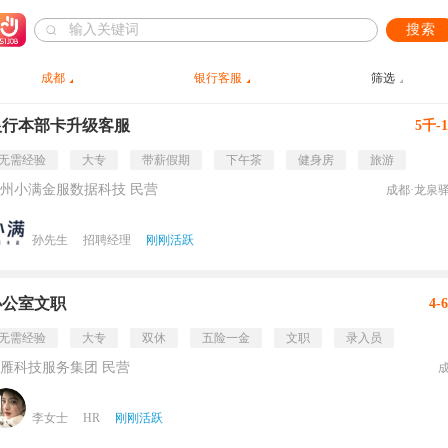
搜索
成都
银行客服
筛选
银行本部卡升级客服
5千-
无需经验
大专
带薪假期
下午茶
健身房
旅游
州小满金服数据科技 民营
成都·龙泉
孙先生
招聘经理
刚刚活跃
办公室文职
4-
无需经验
大专
双休
五险一金
文职
录入员
雁科技服务集团 民营
李女士
HR
刚刚活跃