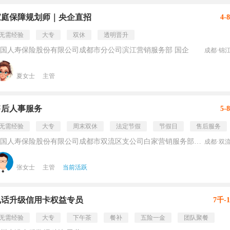
家庭保障规划师｜央企直招
4-
无需经验
大专
双休
透明晋升
国人寿保险股份有限公司成都市分公司滨江营销服务部 国企
成都·锦
夏女士
主管
售后人事服务
5-
无需经验
大专
周末双休
法定节假
节假日
售后服务
中国人寿保险股份有限公司成都市双流区支公司白家营销服务部 已上市
成都·双
张女士
主管
当前活跃
电话升级信用卡权益专员
7千-
无需经验
大专
下午茶
餐补
五险一金
团队聚餐