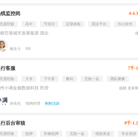
热线监控岗
4-4.
无需经验
高中
节假日
定期体检
国企平台
办公软件
都空港城市发展集团 国企
杨女士
HR
银行客服
7千-
无需经验
大专
下午茶
餐补
五险一金
团队聚餐
州小满金服数据科技 民营
成都·龙泉
孙先生
招聘经理
刚刚活跃
银行后台审核
8千-1.
无需经验
抵押
车辆抵押
五险一金
绩效奖金
专业培训