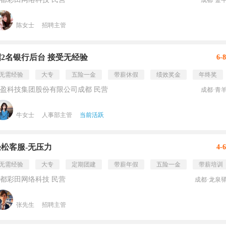
成都·金
陈女士
招聘主管
招2名银行后台 接受无经验
6-
无需经验
大专
五险一金
带薪休假
绩效奖金
年终奖
盈科技集团股份有限公司成都 民营
成都·青
牛女士
人事部主管
当前活跃
轻松客服-无压力
4-
无需经验
大专
定期团建
带薪年假
五险一金
带薪培训
都彩田网络科技 民营
成都·龙泉
张先生
招聘主管