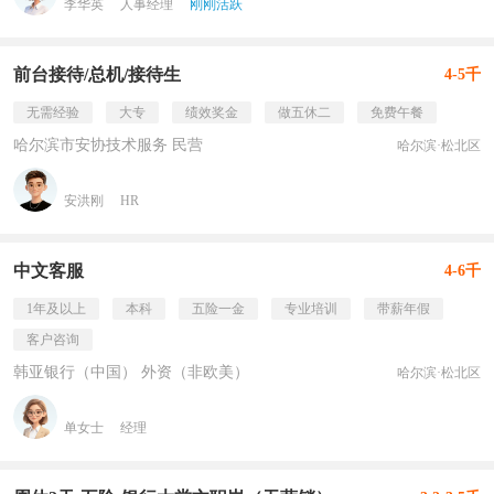
李华英
人事经理
刚刚活跃
前台接待/总机/接待生
4-5千
无需经验
大专
绩效奖金
做五休二
免费午餐
哈尔滨市安协技术服务 民营
哈尔滨·松北区
安洪刚
HR
中文客服
4-6千
1年及以上
本科
五险一金
专业培训
带薪年假
客户咨询
韩亚银行（中国） 外资（非欧美）
哈尔滨·松北区
单女士
经理