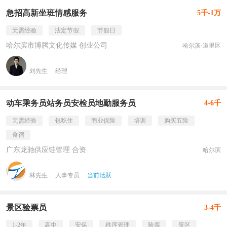
急招高新坐班情感服务
5千-1万
无需经验
法定节假
节假日
哈尔滨市博腾文化传媒 创业公司
哈尔滨·道里区
刘先生
经理
动车乘务员站务员安检员地勤服务员
4-6千
无需经验
包吃住
商业保险
培训
购买五险
食宿
广东龙驰供应链管理 合资
哈尔滨
林先生
人事专员
当前活跃
景区验票员
3-4千
1-2年
高中
安保
秩序管理
验票
景区