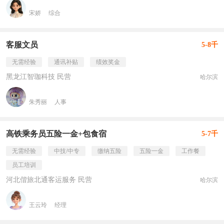
宋娇
综合
客服文员
5-8千
无需经验
通讯补贴
绩效奖金
黑龙江智珈科技 民营
哈尔滨
朱秀丽
人事
高铁乘务员五险一金+包食宿
5-7千
无需经验
中技/中专
缴纳五险
五险一金
工作餐
员工培训
河北偕旅北通客运服务 民营
哈尔滨
王云玲
经理