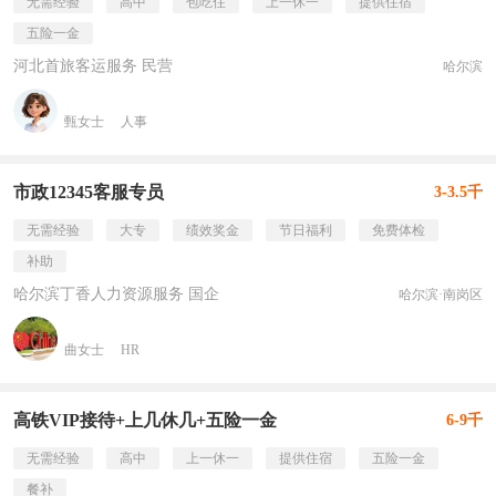
无需经验
高中
包吃住
上一休一
提供住宿
五险一金
河北首旅客运服务 民营
哈尔滨
甄女士
人事
市政12345客服专员
3-3.5千
无需经验
大专
绩效奖金
节日福利
免费体检
补助
哈尔滨丁香人力资源服务 国企
哈尔滨·南岗区
曲女士
HR
高铁VIP接待+上几休几+五险一金
6-9千
无需经验
高中
上一休一
提供住宿
五险一金
餐补