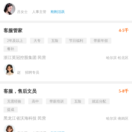
吕女士
人事主管
刚刚活跃
客服管家
4-5千
2年及以上
大专
五险
节日福利
带薪年假
餐补
浙江英冠控股集团 民营
哈尔滨·松北区
赵
招聘专员
客服，售后文员
5-8千
无需经验
高中
带薪培训
五险
就近分配
提成
黑龙江省沃海科技 民营
哈尔滨·南岗区