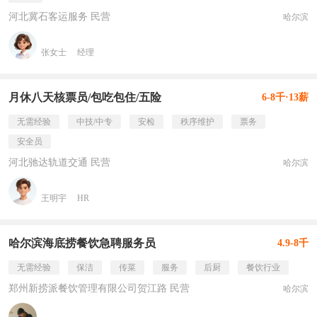
河北冀石客运服务 民营
哈尔滨
张女士
经理
月休八天核票员/包吃包住/五险
6-8千·13薪
无需经验
中技/中专
安检
秩序维护
票务
安全员
河北驰达轨道交通 民营
哈尔滨
王明宇
HR
哈尔滨海底捞餐饮急聘服务员
4.9-8千
无需经验
保洁
传菜
服务
后厨
餐饮行业
郑州新捞派餐饮管理有限公司贺江路 民营
哈尔滨