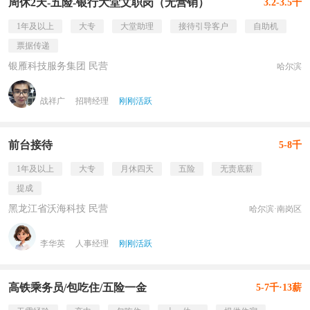
周休2天-五险-银行大堂文职岗（无营销）
3.2-3.5千
1年及以上
大专
大堂助理
接待引导客户
自助机
票据传递
银雁科技服务集团 民营
哈尔滨
战祥广
招聘经理
刚刚活跃
前台接待
5-8千
1年及以上
大专
月休四天
五险
无责底薪
提成
黑龙江省沃海科技 民营
哈尔滨·南岗区
李华英
人事经理
刚刚活跃
高铁乘务员/包吃住/五险一金
5-7千·13薪