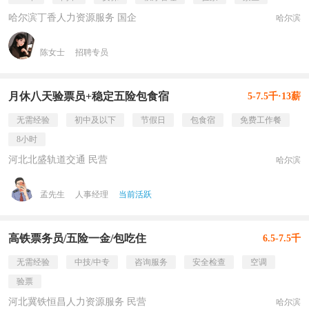
哈尔滨丁香人力资源服务 国企
哈尔滨
陈女士
招聘专员
月休八天验票员+稳定五险包食宿
5-7.5千·13薪
无需经验
初中及以下
节假日
包食宿
免费工作餐
8小时
河北北盛轨道交通 民营
哈尔滨
孟先生
人事经理
当前活跃
高铁票务员/五险一金/包吃住
6.5-7.5千
无需经验
中技/中专
咨询服务
安全检查
空调
验票
河北冀铁恒昌人力资源服务 民营
哈尔滨