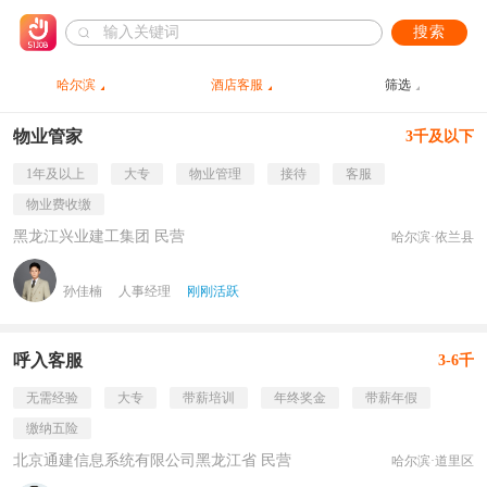
搜索
哈尔滨
酒店客服
筛选
物业管家
3千及以下
1年及以上
大专
物业管理
接待
客服
物业费收缴
黑龙江兴业建工集团 民营
哈尔滨·依兰县
孙佳楠
人事经理
刚刚活跃
呼入客服
3-6千
无需经验
大专
带薪培训
年终奖金
带薪年假
缴纳五险
北京通建信息系统有限公司黑龙江省 民营
哈尔滨·道里区