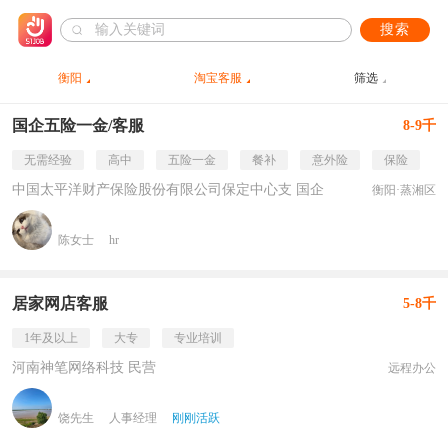
搜索
衡阳
淘宝客服
筛选
国企五险一金/客服
8-9千
无需经验
高中
五险一金
餐补
意外险
保险
中国太平洋财产保险股份有限公司保定中心支 国企
衡阳·蒸湘区
陈女士
hr
居家网店客服
5-8千
1年及以上
大专
专业培训
河南神笔网络科技 民营
远程办公
饶先生
人事经理
刚刚活跃