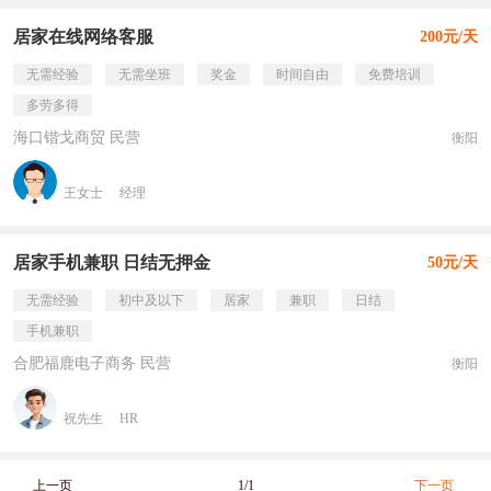
居家在线网络客服
200元/天
无需经验
无需坐班
奖金
时间自由
免费培训
多劳多得
海口锴戈商贸 民营
衡阳
王女士
经理
居家手机兼职 日结无押金
50元/天
无需经验
初中及以下
居家
兼职
日结
手机兼职
合肥福鹿电子商务 民营
衡阳
祝先生
HR
上一页
1/1
下一页