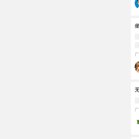
坐
广
广