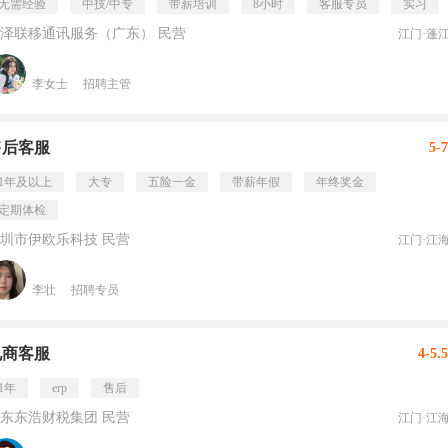
无需经验
中技/中专
带薪培训
8小时
客服专员
实习
泽联移通讯服务（广东） 民营
江门·蓬
李女士
招聘主管
售后客服
5-
1年及以上
大专
五险一金
带薪年假
年终奖金
定期体检
圳市伊欧乐科技 民营
江门·江
李壮
招聘专员
电商客服
4-5.
1年
erp
售后
东东浩财税集团 民营
江门·江