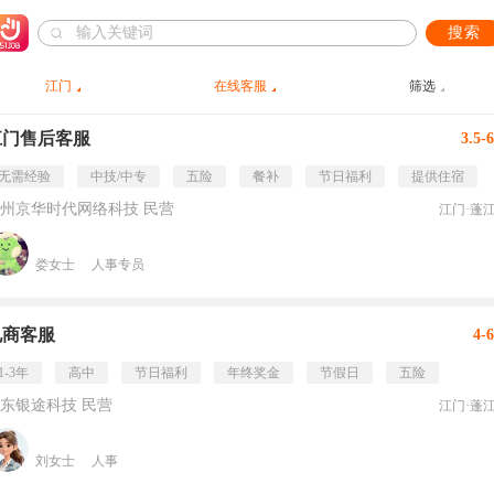
搜索
江门
在线客服
筛选
江门售后客服
3.5-
无需经验
中技/中专
五险
餐补
节日福利
提供住宿
州京华时代网络科技 民营
江门·蓬
娄女士
人事专员
电商客服
4-
1-3年
高中
节日福利
年终奖金
节假日
五险
东银途科技 民营
江门·蓬
刘女士
人事