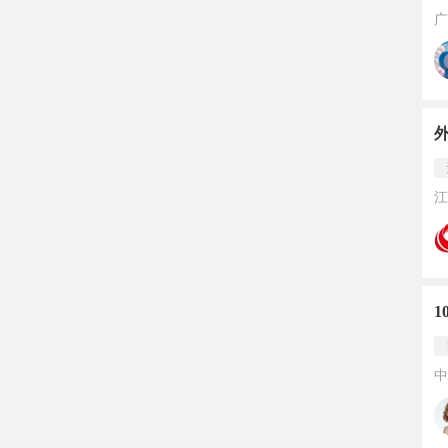
广
江
1
中