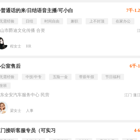
会普通话的来/日结语音主播/可小白
7千-1.
无需经验
日结
时间自由
兼职
上不封顶
在家办公
山市爵迪文化传播 合资
程女士
HR
办公室售后
6千-
无需经验
中技/中专
五险一金
带薪年假
节日福利
坐班
东全安汽车服务中心 民营
江门·蓬
梁女士
人事
江门接听客服专员（可实习
4-