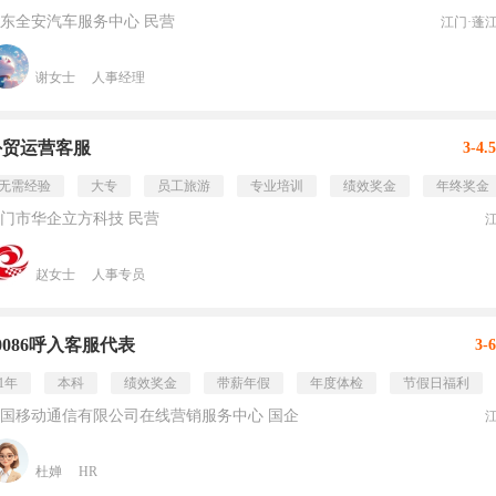
东全安汽车服务中心 民营
江门·蓬
谢女士
人事经理
外贸运营客服
3-4.
无需经验
大专
员工旅游
专业培训
绩效奖金
年终奖金
门市华企立方科技 民营
赵女士
人事专员
0086呼入客服代表
3-
1年
本科
绩效奖金
带薪年假
年度体检
节假日福利
国移动通信有限公司在线营销服务中心 国企
杜婵
HR