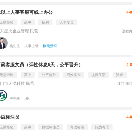
5k以上人事客服可线上办公
4-
无需经验
高中
招聘
人事专员
东星火企业管理 民营
远程
杨先生
人事主管
刚刚活跃
高薪客服文员（弹性休息6天，公平晋升）
4-
无需经验
高中
公平晋升
绩效奖金
提供住宿
奖金
门市天泓科技 民营
江门·蓬
卢先生
HR
粤语标注员
4-
无需经验
高中
数据标注员
粤语标注
熟悉粤语