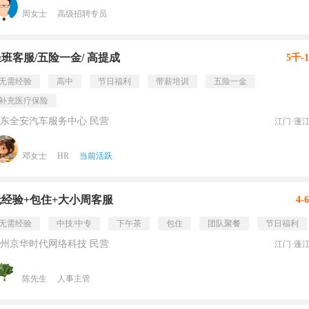
周女士
高级招聘专员
班客服/五险一金/ 高提成
5千-
无需经验
高中
节日福利
带薪培训
五险一金
补充医疗保险
东全安汽车服务中心 民营
江门·蓬
邓女士
HR
当前活跃
无经验+包住+大小周客服
4-
无需经验
中技/中专
下午茶
包住
团队聚餐
节日福利
州京华时代网络科技 民营
江门·蓬
陈先生
人事主管