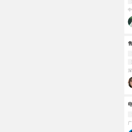
中
深
广