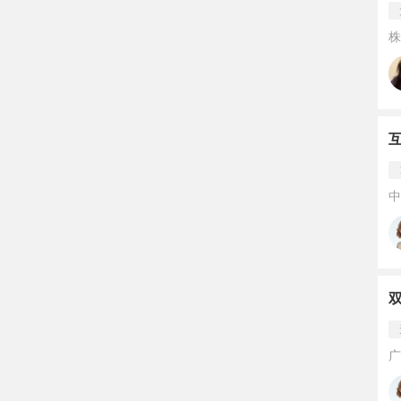
株
中
广