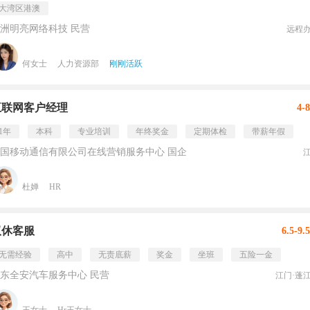
大湾区港澳
洲明亮网络科技 民营
远程
何女士
人力资源部
刚刚活跃
互联网客户经理
4-
1年
本科
专业培训
年终奖金
定期体检
带薪年假
国移动通信有限公司在线营销服务中心 国企
杜婵
HR
双休客服
6.5-9
无需经验
高中
无责底薪
奖金
坐班
五险一金
东全安汽车服务中心 民营
江门·蓬