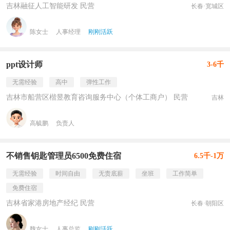
吉林融征人工智能研发 民营
长春·宽城区
陈女士
人事经理
刚刚活跃
ppt设计师
3-6千
无需经验
高中
弹性工作
吉林市船营区楷昱教育咨询服务中心（个体工商户） 民营
吉林
高毓鹏
负责人
不销售钥匙管理员6500免费住宿
6.5千-1万
无需经验
时间自由
无责底薪
坐班
工作简单
免费住宿
吉林省家港房地产经纪 民营
长春·朝阳区
魏女士
人事总监
刚刚活跃