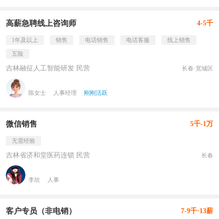
高薪急聘线上咨询师
4-5千
1年及以上
销售
电话销售
电话客服
线上销售
五险
吉林融征人工智能研发 民营
长春·宽城区
陈女士
人事经理
刚刚活跃
微信销售
5千-1万
无需经验
吉林省济和堂医药连锁 民营
长春
李欣
人事
客户专员（非电销）
7-9千·13薪