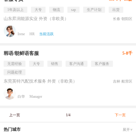
1年及以上
大专
物流
sap
生产计划
出货
山东昇润能源实业 外资（非欧美）
长春·朝阳区
Irene
HR
当前活跃
韩语/朝鲜语客服
5-8千
无需经验
大专
销售
客户沟通
客户服务
问题处理
东莞英特汽配技术服务 外资（非欧美）
吉林·船营区
白华
Manager
上一页
1/4
下一页
热门城市
展开