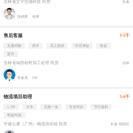
吉林省文宇生物科技 民营
长春
张锁辉
销售
售后客服
3-5千
无需经验
高中
员工旅游
学历津贴
奖金
晋升
吉林省瑞胜秸秆加工处理 民营
吉林
李春美
HR
物流项目助理
5-6千
1-3年
大专
五险一金
专业培训
节日福利
带薪年假
中健云康（广州）物流供应链 民营
长春·朝阳区