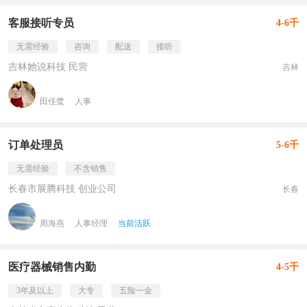
客服接听专员
4-6千
无需经验
咨询
配送
接听
吉林她说科技 民营
吉林
田佳鹭
人事
订单处理员
5-6千
无需经验
不含销售
长春市展腾科技 创业公司
长春
周海燕
人事经理
当前活跃
医疗器械销售内勤
4-5千
3年及以上
大专
五险一金