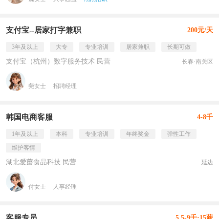
支付宝--居家打字兼职
200元/天
3年及以上
大专
专业培训
居家兼职
长期可做
支付宝（杭州）数字服务技术 民营
长春·南关区
尧女士
招聘经理
韩国电商客服
4-8千
1年及以上
本科
专业培训
年终奖金
弹性工作
维护客情
湖北爱蘑食品科技 民营
延边
付女士
人事经理
客服专员
5.5-9千·15薪