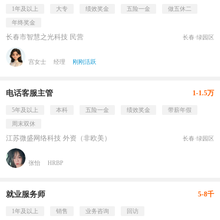
1年及以上
大专
绩效奖金
五险一金
做五休二
年终奖金
长春市智慧之光科技 民营
长春·绿园区
宫女士
经理
刚刚活跃
电话客服主管
1-1.5万
5年及以上
本科
五险一金
绩效奖金
带薪年假
周末双休
江苏微盛网络科技 外资（非欧美）
长春·绿园区
张怡
HRBP
就业服务师
5-8千
1年及以上
销售
业务咨询
回访