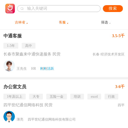
搜索
吉林省
客服
筛选
中通客服
3.5-5千
1-5年
高中
长春市聚鑫来中通快递服务 民营
长春·经济技术开发区
王先生
HR
刚刚活跃
办公室文员
3-6千
1年及以上
大专
五险一金
培训
excel
行政
四平世纪通信网络科技 民营
四平
薄亮
四平世纪通信网络科技有限公司