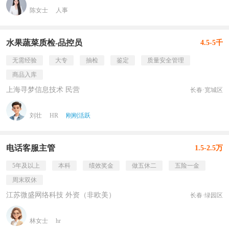
陈女士
人事
水果蔬菜质检-品控员
4.5-5千
无需经验
大专
抽检
鉴定
质量安全管理
商品入库
上海寻梦信息技术 民营
长春·宽城区
刘壮
HR
刚刚活跃
电话客服主管
1.5-2.5万
5年及以上
本科
绩效奖金
做五休二
五险一金
周末双休
江苏微盛网络科技 外资（非欧美）
长春·绿园区
林女士
hr