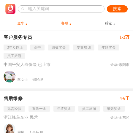
搜索
金华
客服
筛选
客户服务专员
1-2万
3年及以上
高中
绩效奖金
专业培训
年终奖金
员工旅游
中国平安人寿保险 已上市
金华·东阳市
李女士
部经理
售后维修
4-6千
无需经验
五险一金
年终奖金
员工旅游
绩效奖金
浙江锋鸟车业 民营
金华·金东区
周凤
人事招聘