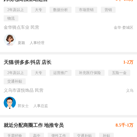
2年及以上
大专
数据分析
市场营销
营销
物流
金华骑点车业 民营
金华·婺城区
夏颖
人事经理
天猫/拼多多/抖店 店长
1-2万
2年及以上
大专
运营推广
补充医疗保险
五险一金
交通补贴
义乌市谋悦饰品 民营
义乌
郭女士
人事总监
就近分配商圈工作 地推专员
8.5千-1万
无需经验
高中
弹性工作
交通补贴
补贴