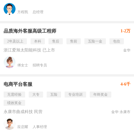
方程凯
总经理
品质海外客服高级工程师
1-2万
2年及以上
本科
售后
售前
五险一金
包住
浙江爱旭太阳能科技 已上市
金华
傅女士
招聘专员
电商平台客服
4-6千
无需经验
大专
五险
专业培训
年终奖金
绩效奖金
永康市曲成科技 民营
金华·永康市
应启耀
人事经理