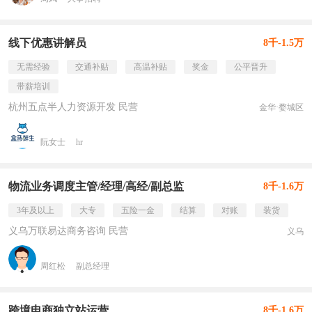
线下优惠讲解员
8千-1.5万
无需经验
交通补贴
高温补贴
奖金
公平晋升
带薪培训
杭州五点半人力资源开发 民营
金华·婺城区
阮女士
hr
物流业务调度主管/经理/高经/副总监
8千-1.6万
3年及以上
大专
五险一金
结算
对账
装货
义乌万联易达商务咨询 民营
义乌
周红松
副总经理
跨境电商独立站运营
8千-1.6万