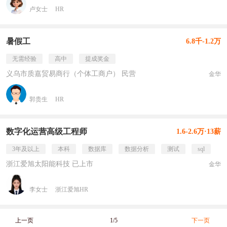
卢女士
HR
暑假工
6.8千-1.2万
无需经验
高中
提成奖金
义乌市质嘉贸易商行（个体工商户） 民营
金华
郭贵生
HR
数字化运营高级工程师
1.6-2.6万·13薪
3年及以上
本科
数据库
数据分析
测试
sql
浙江爱旭太阳能科技 已上市
金华
李女士
浙江爱旭HR
上一页
1/5
下一页