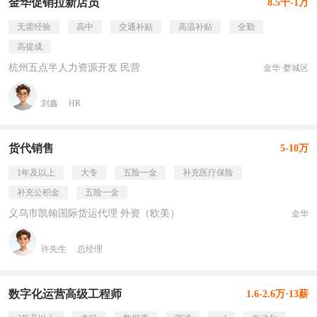
金华促销拉新店员
8.5千-1万
无需经验
高中
交通补贴
高温补贴
全勤
高提成
杭州五点半人力资源开发 民营
金华·婺城区
刘鑫
HR
货代销售
5-10万
1年及以上
大专
五险一金
补充医疗保险
补充公积金
五险一金
义乌市凯翰国际货运代理 外资（欧美）
金华
许先生
总经理
数字化运营高级工程师
1.6-2.6万·13薪