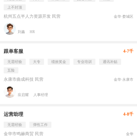
上不封顶
杭州五点半人力资源开发 民营
金华·婺城区
刘鑫
HR
跟单客服
4-7千
无需经验
大专
绩效奖金
专业培训
通讯补贴
五险
永康市曲成科技 民营
金华·永康市
应启耀
人事经理
运营助理
4-8千
无需经验
弹性工作
金华市鸣赫商贸 民营
金华