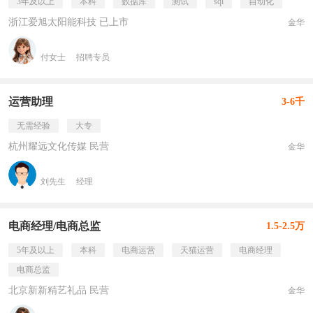
3年及以上
本科
数据库
测试
sql
自动化
浙江爱旭太阳能科技 已上市
金华
付女士
招聘专员
运营助理
3-6千
无需经验
大专
杭州耀远文化传媒 民营
金华
刘先生
经理
电商经理/电商总监
1.5-2.5万
5年及以上
本科
电商运营
天猫运营
电商经理
电商总监
北京新新精艺礼品 民营
金华