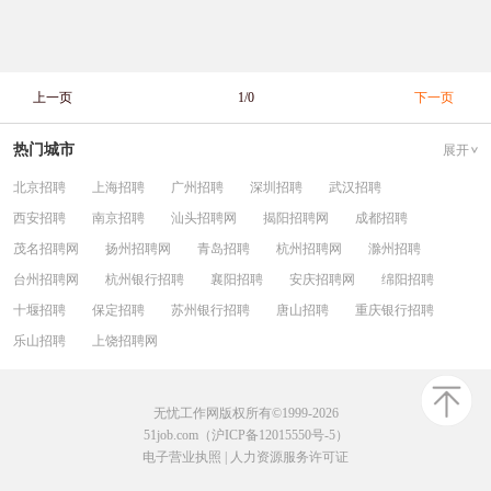
上一页
1/0
下一页
热门城市
展开
北京招聘
上海招聘
广州招聘
深圳招聘
武汉招聘
西安招聘
南京招聘
汕头招聘网
揭阳招聘网
成都招聘
茂名招聘网
扬州招聘网
青岛招聘
杭州招聘网
滁州招聘
台州招聘网
杭州银行招聘
襄阳招聘
安庆招聘网
绵阳招聘
十堰招聘
保定招聘
苏州银行招聘
唐山招聘
重庆银行招聘
乐山招聘
上饶招聘网
无忧工作网版权所有©1999-2026
51job.com（沪ICP备12015550号-5）
电子营业执照
|
人力资源服务许可证