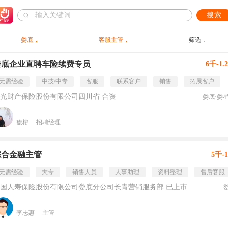
搜索
娄底
客服主管
筛选
娄底企业直聘车险续费专员
6千-1.
无需经验
中技/中专
客服
联系客户
销售
拓展客户
光财产保险股份有限公司四川省 合资
娄底·娄
馥榕
招聘经理
综合金融主管
5千-
无需经验
大专
销售人员
人事助理
资料整理
售后客服
国人寿保险股份有限公司娄底分公司长青营销服务部 已上市
李志惠
主管