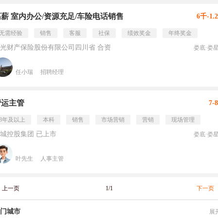
高薪 室内办公/资源充足/车险电话销售
6千-1.
无需经验
销售
客服
社保
绩效奖金
年终奖金
光财产保险股份有限公司四川省 合资
娄底·娄
任小瑞
招聘经理
营运主管
7-
3年及以上
本科
销售
市场营销
营销
现场管理
城控股集团 已上市
娄底·娄
叶先生
人事主管
上一页
1/1
下一页
门城市
展