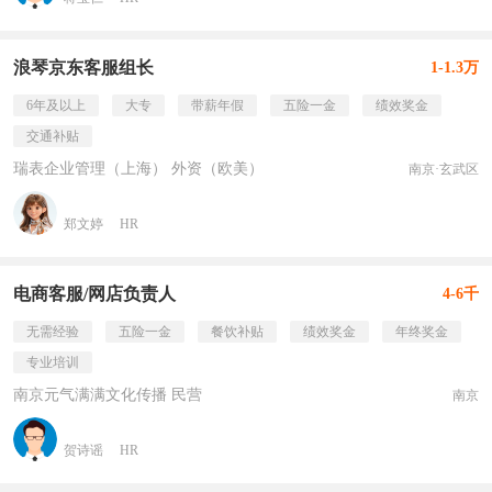
浪琴京东客服组长
1-1.3万
6年及以上
大专
带薪年假
五险一金
绩效奖金
交通补贴
瑞表企业管理（上海） 外资（欧美）
南京·玄武区
郑文婷
HR
电商客服/网店负责人
4-6千
无需经验
五险一金
餐饮补贴
绩效奖金
年终奖金
专业培训
南京元气满满文化传播 民营
南京
贺诗谣
HR