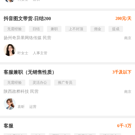
抖音图文带货-日结200
200元/天
无需经验
日结
兼职
上不封顶
佣金
提成
扬州奇异果网络传媒 民营
南京
叶女士
人事主管
客服兼职（无销售性质）
3千及以下
无需经验
灵活办公
推广专员
陕西政桦科技 民营
南京
袁昕
运营
客服
6千-1万