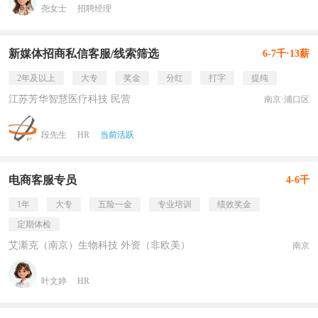
尧女士
招聘经理
新媒体招商私信客服/线索筛选
6-7千·13薪
2年及以上
大专
奖金
分红
打字
提纯
江苏芳华智慧医疗科技 民营
南京·浦口区
段先生
HR
当前活跃
电商客服专员
4-6千
1年
大专
五险一金
专业培训
绩效奖金
定期体检
艾澌克（南京）生物科技 外资（非欧美）
南京
叶文婷
HR