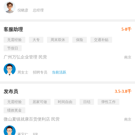
倪晓彦
总经理
客服助理
5-8千
无需经验
大专
周末双休
保险
交通补贴
节假日
广州万弘企业管理 民营
南京
周女士
招聘专员
当前活跃
发布员
3.5-3.8千
无需经验
居家可做
时间自由
日结
弹性工作
绩效奖金
微山夏镇就康百货便利店 民营
南京
蒋宝仁
HR