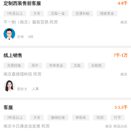
定制西装售前客服
4-8千
1年及以上
大专
五险一金
交通补贴
绩效奖金
不一制（南京）服装贸易 民营
南京
方玲
HR
线上销售
7千-1万
无需经验
高中
年终奖金
五险
全勤奖
南京森德儒科技 民营
南京
胡女士
人事
客服
5-5.5千
3年及以上
大专
缴纳社保
单双休
培训
打字
南京今日康农业发展 民营
南京·雨花台区