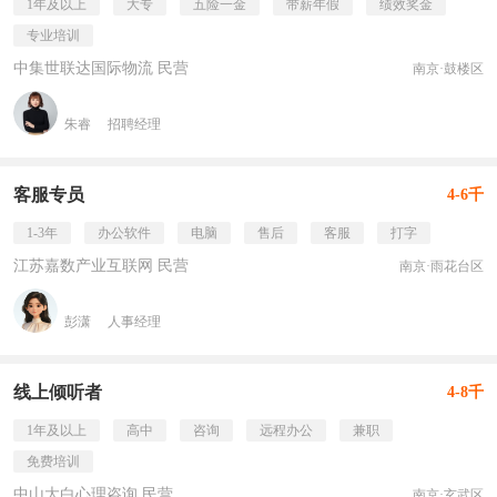
1年及以上
大专
五险一金
带薪年假
绩效奖金
专业培训
中集世联达国际物流 民营
南京·鼓楼区
朱睿
招聘经理
客服专员
4-6千
1-3年
办公软件
电脑
售后
客服
打字
江苏嘉数产业互联网 民营
南京·雨花台区
彭潇
人事经理
线上倾听者
4-8千
1年及以上
高中
咨询
远程办公
兼职
免费培训
中山大白心理咨询 民营
南京·玄武区