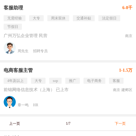
客服助理
6-8千
无需经验
大专
周末双休
交通补贴
法定假日
节假日
广州万弘企业管理 民营
南京
周先生
招聘专员
电商客服主管
1-1.5万
4年及以上
大专
sop
推广
电子商务
客服
前锦网络信息技术（上海） 已上市
南京·建邺区
章一鸣
HR
上一页
1/7
下一页