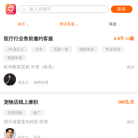
搜索
南京
网店客服
筛选
医疗行业售前邀约客服
6-8千·13薪
1年及以上
大专
五险一金
绩效奖金
专业培训
带薪年假
杭州毅星贸易 外资（欧美）
南京
周女士
招聘经理
宠物店线上兼职
200元/天
无需经验
推广
四川省爱宠岛科技 民营
南京
何女士
店长