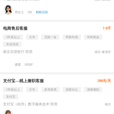
周女士
HR
刚刚活跃
电商售后客服
7-9千
3年及以上
大专
五险一金
带薪年假
年终奖金
专业培训
南京贝登医疗 民营
南京·秦淮区
龚蕾
HRBP
支付宝—线上兼职客服
200元/天
1年及以上
大专
多劳多得
居家办公
居家兼职
支付宝
支付宝（杭州）数字服务技术 民营
南京