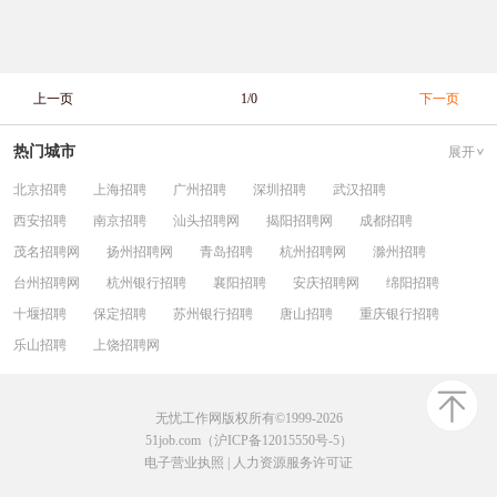
上一页
1/0
下一页
热门城市
展开
北京招聘
上海招聘
广州招聘
深圳招聘
武汉招聘
西安招聘
南京招聘
汕头招聘网
揭阳招聘网
成都招聘
茂名招聘网
扬州招聘网
青岛招聘
杭州招聘网
滁州招聘
台州招聘网
杭州银行招聘
襄阳招聘
安庆招聘网
绵阳招聘
十堰招聘
保定招聘
苏州银行招聘
唐山招聘
重庆银行招聘
乐山招聘
上饶招聘网
无忧工作网版权所有©1999-2026
51job.com（沪ICP备12015550号-5）
电子营业执照
|
人力资源服务许可证