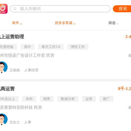
搜索
泰州
拼多多客服
筛选
线上运营助理
2-
无需经验
高中
每天工作3-6
弹性工作
州市悦诺广告设计工作室 民营
王南南
人事经理
电商运营
8千-1.
5年及以上
本科
销售
数据分析
运营
推广
苏莱普特安防科技 民营
尤女士
人事