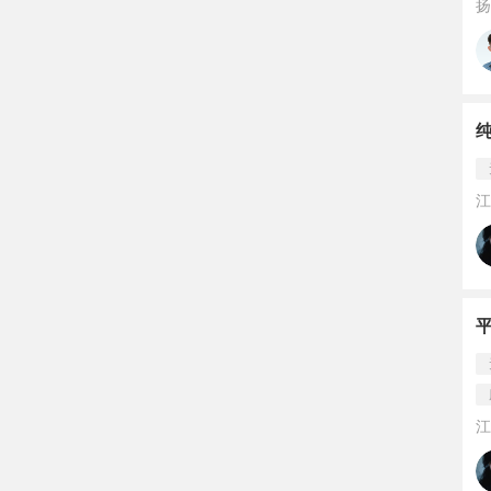
扬
江
江