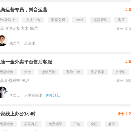
电商运营专员，抖音运营
4-
5年及以上
中技/中专
数据分析
excel
运营管理
淘宝
苏恒悦定制大米 民营
泰州·泰
钱光华
总经理
五险一金外卖平台售后客服
4-
无需经验
大专
缴纳五险
五险一金
售后客服
八小时
苏泰盈科技 民营
泰州·海
李女士
人事部经理
刚刚活跃
居家线上办公3小时
8千-1.
无需经验
居家办公
免费培训
日结
全职
兼职