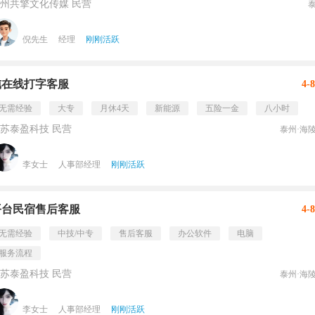
州共擎文化传媒 民营
倪先生
经理
刚刚活跃
纯在线打字客服
4-
无需经验
大专
月休4天
新能源
五险一金
八小时
苏泰盈科技 民营
泰州·海
李女士
人事部经理
刚刚活跃
平台民宿售后客服
4-
无需经验
中技/中专
售后客服
办公软件
电脑
服务流程
苏泰盈科技 民营
泰州·海
李女士
人事部经理
刚刚活跃