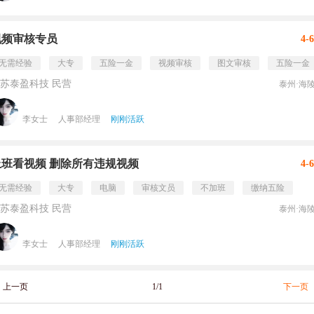
视频审核专员
4-
无需经验
大专
五险一金
视频审核
图文审核
五险一金
苏泰盈科技 民营
泰州·海
李女士
人事部经理
刚刚活跃
上班看视频 删除所有违规视频
4-
无需经验
大专
电脑
审核文员
不加班
缴纳五险
苏泰盈科技 民营
泰州·海
李女士
人事部经理
刚刚活跃
上一页
1/1
下一页