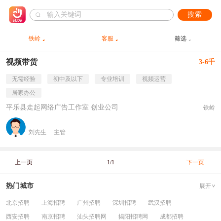
搜索
铁岭
客服
筛选
视频带货
3-6千
无需经验
初中及以下
专业培训
视频运营
居家办公
平乐县走起网络广告工作室 创业公司
铁岭
刘先生
主管
上一页
1/1
下一页
热门城市
展开
北京招聘
上海招聘
广州招聘
深圳招聘
武汉招聘
西安招聘
南京招聘
汕头招聘网
揭阳招聘网
成都招聘