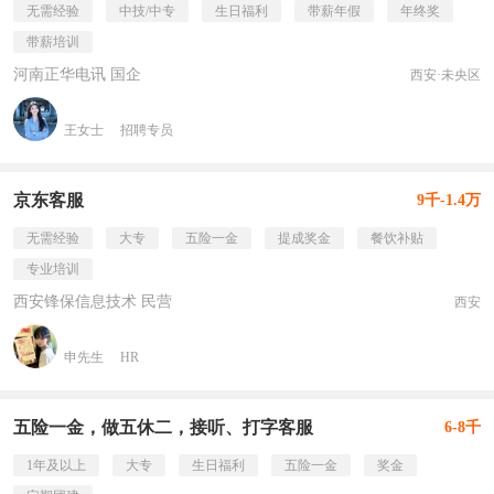
无需经验
中技/中专
生日福利
带薪年假
年终奖
带薪培训
河南正华电讯 国企
西安·未央区
王女士
招聘专员
京东客服
9千-1.4万
无需经验
大专
五险一金
提成奖金
餐饮补贴
专业培训
西安锋保信息技术 民营
西安
申先生
HR
五险一金，做五休二，接听、打字客服
6-8千
1年及以上
大专
生日福利
五险一金
奖金