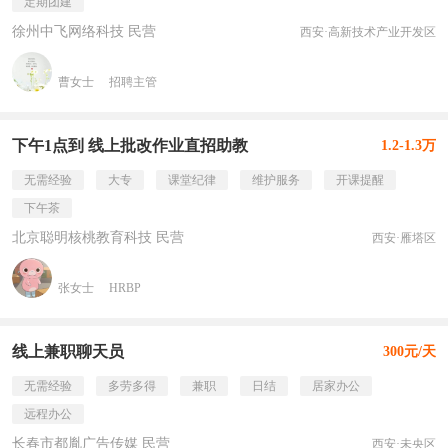
定期团建
徐州中飞网络科技 民营
西安·高新技术产业开发区
曹女士
招聘主管
下午1点到 线上批改作业直招助教
1.2-1.3万
无需经验
大专
课堂纪律
维护服务
开课提醒
下午茶
北京聪明核桃教育科技 民营
西安·雁塔区
张女士
HRBP
线上兼职聊天员
300元/天
无需经验
多劳多得
兼职
日结
居家办公
远程办公
长春市都胤广告传媒 民营
西安·未央区