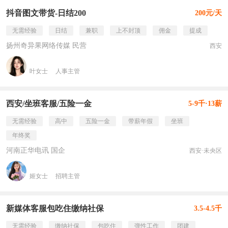
抖音图文带货-日结200
200元/天
无需经验
日结
兼职
上不封顶
佣金
提成
扬州奇异果网络传媒 民营
西安
叶女士
人事主管
西安/坐班客服/五险一金
5-9千·13薪
无需经验
高中
五险一金
带薪年假
坐班
年终奖
河南正华电讯 国企
西安·未央区
姬女士
招聘主管
新媒体客服包吃住缴纳社保
3.5-4.5千
无需经验
缴纳社保
包吃住
弹性工作
团建