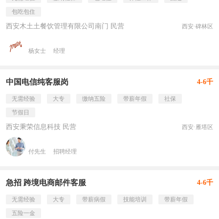
包吃包住
西安木土土餐饮管理有限公司南门 民营
西安·碑林区
杨女士
经理
中国电信纯客服岗
4-6千
无需经验
大专
缴纳五险
带薪年假
社保
节假日
西安秉荣信息科技 民营
西安·雁塔区
付先生
招聘经理
急招 跨境电商邮件客服
4-6千
无需经验
大专
带薪病假
技能培训
带薪年假
五险一金