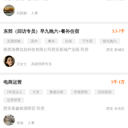
刘国都
人事
东郊（回访专员）早九晚六+餐补住宿
3.5-7千
无需经验
高中
餐补
社保
下午茶
朝九晚六
陕西海腾信息科技有限公司西安新城产业园 民营
西安·新城区
汪女士
高级招聘专员
电商运营
5千-1万
1年及以上
大专
数据分析
市场营销
活动策划
运营管理
西安泰鑫铭酒商贸 民营
西安·未央区
张迪
人事