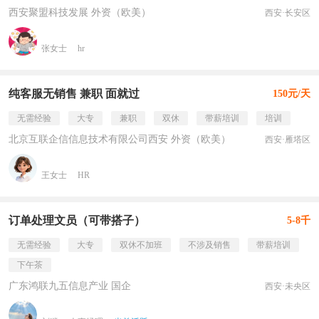
西安聚盟科技发展 外资（欧美）
西安·长安区
张女士
hr
纯客服无销售 兼职 面就过
150元/天
无需经验
大专
兼职
双休
带薪培训
培训
北京互联企信信息技术有限公司西安 外资（欧美）
西安·雁塔区
王女士
HR
订单处理文员（可带搭子）
5-8千
无需经验
大专
双休不加班
不涉及销售
带薪培训
下午茶
广东鸿联九五信息产业 国企
西安·未央区