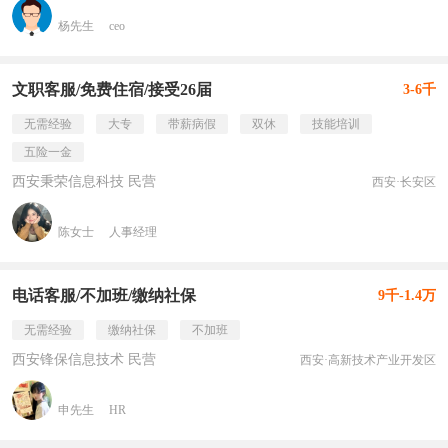
杨先生
ceo
文职客服/免费住宿/接受26届
3-6千
无需经验
大专
带薪病假
双休
技能培训
五险一金
西安秉荣信息科技 民营
西安·长安区
陈女士
人事经理
电话客服/不加班/缴纳社保
9千-1.4万
无需经验
缴纳社保
不加班
西安锋保信息技术 民营
西安·高新技术产业开发区
申先生
HR