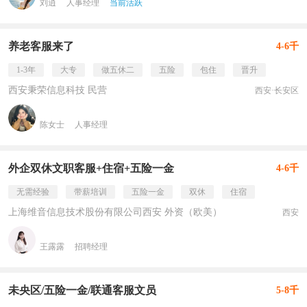
刘逍
人事经理
当前活跃
养老客服来了
4-6千
1-3年
大专
做五休二
五险
包住
晋升
西安秉荣信息科技 民营
西安·长安区
陈女士
人事经理
外企双休文职客服+住宿+五险一金
4-6千
无需经验
带薪培训
五险一金
双休
住宿
上海维音信息技术股份有限公司西安 外资（欧美）
西安
王露露
招聘经理
未央区/五险一金/联通客服文员
5-8千