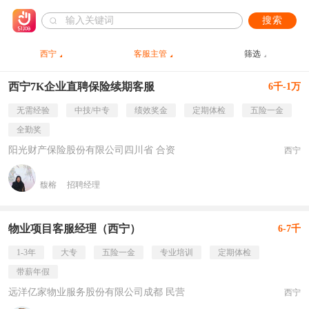
搜索
西宁
客服主管
筛选
西宁7K企业直聘保险续期客服
6千-1万
无需经验
中技/中专
绩效奖金
定期体检
五险一金
全勤奖
阳光财产保险股份有限公司四川省 合资
西宁
馥榕
招聘经理
物业项目客服经理（西宁）
6-7千
1-3年
大专
五险一金
专业培训
定期体检
带薪年假
远洋亿家物业服务股份有限公司成都 民营
西宁