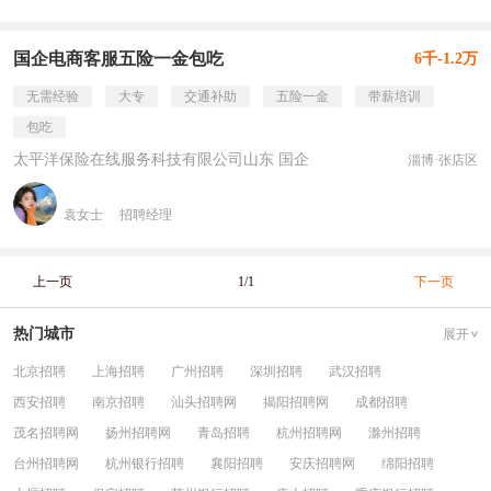
国企电商客服五险一金包吃
6千-1.2万
无需经验
大专
交通补助
五险一金
带薪培训
包吃
太平洋保险在线服务科技有限公司山东 国企
淄博·张店区
袁女士
招聘经理
上一页
1/1
下一页
热门城市
展开
北京招聘
上海招聘
广州招聘
深圳招聘
武汉招聘
西安招聘
南京招聘
汕头招聘网
揭阳招聘网
成都招聘
茂名招聘网
扬州招聘网
青岛招聘
杭州招聘网
滁州招聘
台州招聘网
杭州银行招聘
襄阳招聘
安庆招聘网
绵阳招聘