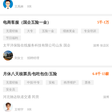
王禹林
HR
电商客服（国企五险一金）
5千-1万
无需经验
大专
五险一金
绩效奖金
专业培训
节日福利
太平洋保险在线服务科技有限公司山东 国企
淄博·张店区
刘女士
招聘经理
月休八天核票员/包吃包住/五险
6-8千·13薪
无需经验
中技/中专
安检
秩序维护
票务
安全员
河北驰达轨道交通 民营
淄博
王明宇
HR