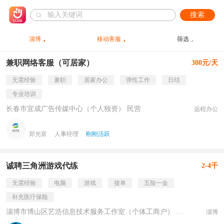
搜索
淄博
移动客服
筛选
兼职网络客服（可居家）
300元/天
无需经验
兼职
居家办公
弹性工作
日结
专业培训
长春市宜成广告传媒中心（个人独资） 民营
远程办公
郑光富
人事经理
刚刚活跃
诚聘三角洲游戏代练
2-4千
无需经验
电脑
游戏
接单
五险一金
补充医疗保险
淄博市博山区艺浩信息技术服务工作室（个体工商户） 民营
淄博