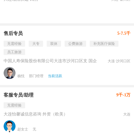
售后专员
5-7.5千
无需经验
大专
双休
公费旅游
补充医疗保险
员工旅游
中国人寿保险股份有限公司大连市沙河口区支 国企
大连·沙河口区
杨忱
部门经理
当前活跃
客服专员/助理
9千-1万
无需经验
大连怡馨诚信息咨询 外资（欧美）
大连
赵女士
无