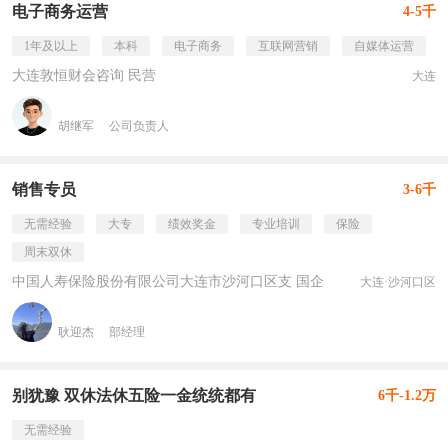
电子商务运营
4-5千
1年及以上
本科
电子商务
互联网营销
自媒体运营
大连敦恒财会咨询 民营
大连
胡继军
公司负责人
销售专员
3-6千
无需经验
大专
绩效奖金
专业培训
保险
周末双休
中国人寿保险股份有限公司大连市沙河口区支 国企
大连·沙河口区
耿迎杰
部经理
别犹豫 双休法休五险一金统统都有
6千-1.2万
无需经验