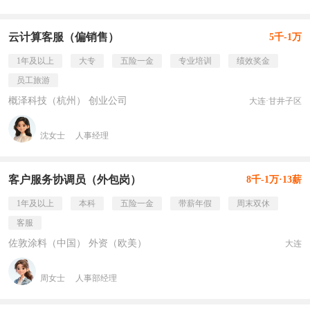
云计算客服（偏销售）
5千-1万
1年及以上
大专
五险一金
专业培训
绩效奖金
员工旅游
概泽科技（杭州） 创业公司
大连·甘井子区
沈女士
人事经理
客户服务协调员（外包岗）
8千-1万·13薪
1年及以上
本科
五险一金
带薪年假
周末双休
客服
佐敦涂料（中国） 外资（欧美）
大连
周女士
人事部经理