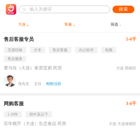
搜索
大连
客服
筛选
售后客服专员
5-6千
无需经验
大专
售后客服
办公软件
电脑
售后服务
赛与佳（大连）家居贸易 民营
大连·西岗区
张先生
主任
刚刚活跃
网购客服
3-6千
1-10年
初中及以下
百年晓芹（大连）生态食品 民营
大连·大连保税区