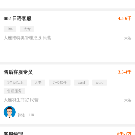
002 日语客服
4.5-6千
1年
大专
大连维特奥管理控股 民营
大连
售后客服专员
3.5-4千
1年及以上
大专
办公软件
excel
word
售后服务
大连羽生商贸 民营
大连
韩驰
HR
客服经理
8千-1万