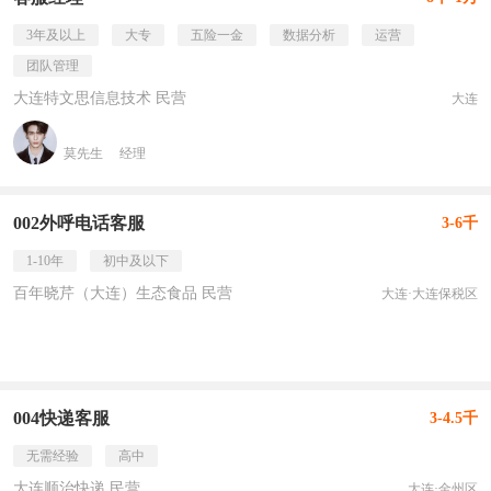
3年及以上
大专
五险一金
数据分析
运营
团队管理
大连特文思信息技术 民营
大连
莫先生
经理
002外呼电话客服
3-6千
1-10年
初中及以下
百年晓芹（大连）生态食品 民营
大连·大连保税区
004快递客服
3-4.5千
无需经验
高中
大连顺治快递 民营
大连·金州区