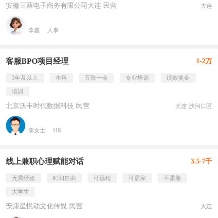
安徽三酉电子商务有限公司大连 民营
大连
李鑫
人事
客服BPO项目经理
1-2万
3年及以上
本科
五险一金
专业培训
绩效奖金
培训
北京沃丰时代数据科技 民营
大连·沙河口区
李女士
HR
线上兼职心理赋能对话
3.5-7千
无需经验
时间自由
可远程
可居家
不露脸
大学生
安康星悦动文化传媒 民营
大连