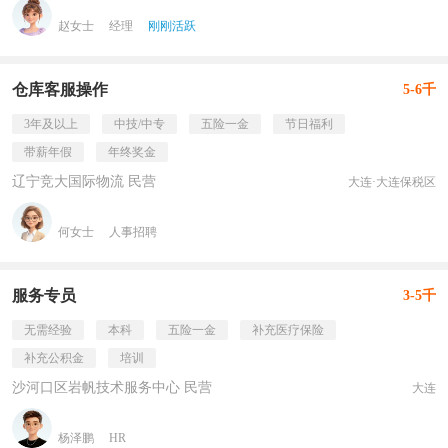
赵女士
经理
刚刚活跃
仓库客服操作
5-6千
3年及以上
中技/中专
五险一金
节日福利
带薪年假
年终奖金
辽宁竞大国际物流 民营
大连·大连保税区
何女士
人事招聘
服务专员
3-5千
无需经验
本科
五险一金
补充医疗保险
补充公积金
培训
沙河口区岩帆技术服务中心 民营
大连
杨泽鹏
HR