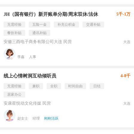
JH（国有银行）新开账单分期/周末双休/法休
5千-1万
无需经验
五险一金
补充公积金
交通补贴
餐饮补贴
通讯补贴
安徽三酉电子商务有限公司大连 民营
大连
李鑫
人事
线上心情树洞互动倾听员
4-8千
无需经验
兼职
全职
时间自由
日结
居家办公
安康星悦动文化传媒 民营
大连
赵女士
经理
刚刚活跃